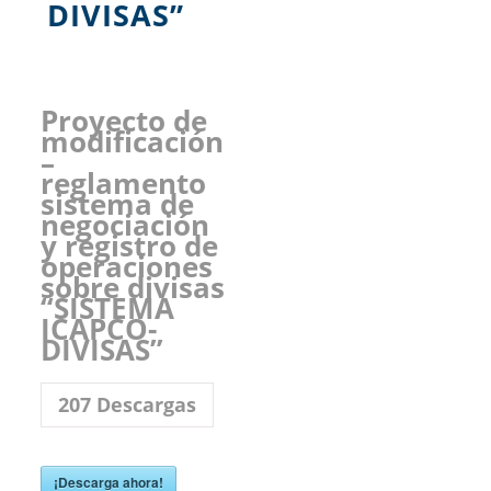
DIVISAS”
Proyecto de
modificación
–
reglamento
sistema de
negociación
y registro de
operaciones
sobre divisas
“SISTEMA
ICAPCO-
DIVISAS”
207
Descargas
¡Descarga ahora!