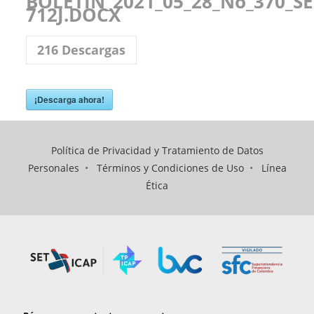
BOLETÍN_2021_05_28_No_370_S
712J.DOCX
216
Descargas
¡Descarga ahora!
Política de Privacidad y Tratamiento de Datos
Personales
•
Términos y Condiciones de Uso
•
Línea
Ética