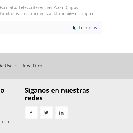
Formato: Teleconferencias Zoom Cupos
Limitados. Inscripciones a: ktriboni@set-icap.co
Leer más
de Uso
•
Línea Ética
to
Síganos en nuestras
redes
ap.co