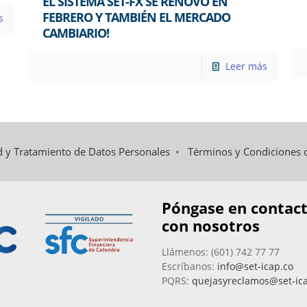
EL SISTEMA SET-FX SE RENOVÓ EN
FEBRERO Y TAMBIÉN EL MERCADO
s
CAMBIARIO!
Leer más
ad y Tratamiento de Datos Personales
•
Términos y Condiciones 
Póngase en contac
con nosotros
Llámenos: (601) 742 77 77
Escríbanos:
info@set-icap.co
PQRS:
quejasyreclamos@set-ic