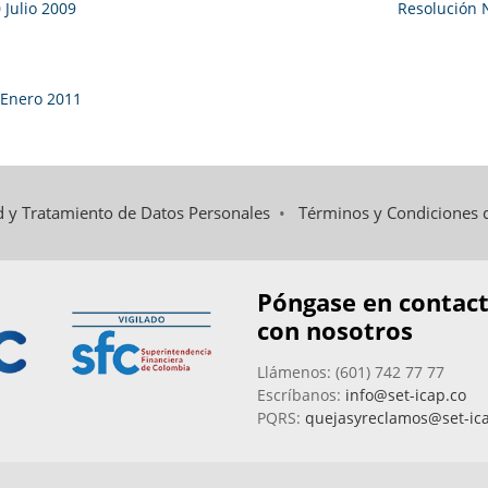
Julio 2009
Resolución 
 Enero 2011
ad y Tratamiento de Datos Personales
•
Términos y Condiciones 
Póngase en contac
con nosotros
Llámenos: (601) 742 77 77
Escríbanos:
info@set-icap.co
PQRS:
quejasyreclamos@set-ic