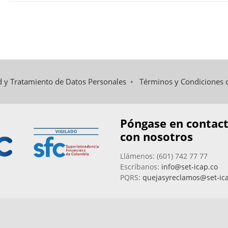
ad y Tratamiento de Datos Personales
•
Términos y Condiciones 
Póngase en contac
con nosotros
Llámenos: (601) 742 77 77
Escríbanos:
info@set-icap.co
PQRS:
quejasyreclamos@set-ic