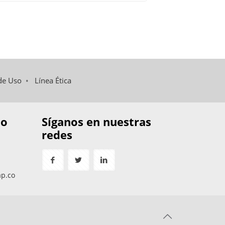
de Uso
•
Línea Ética
to
Síganos en nuestras
redes
ap.co