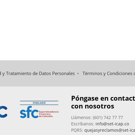
ad y Tratamiento de Datos Personales
•
Términos y Condiciones 
Póngase en contac
con nosotros
Llámenos: (601) 742 77 77
Escríbanos:
info@set-icap.co
PQRS:
quejasyreclamos@set-ic