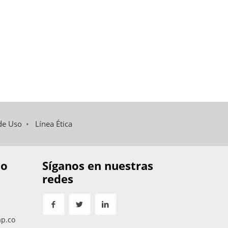
de Uso
•
Línea Ética
to
Síganos en nuestras
redes
ap.co