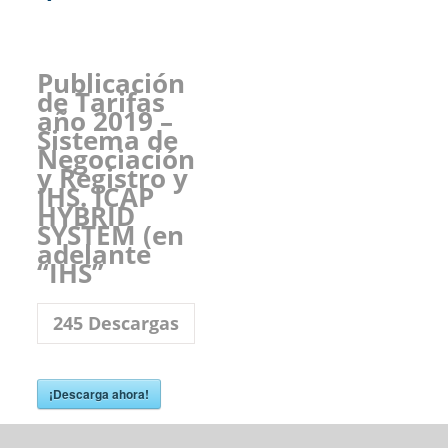
Publicación
de Tarifas
año 2019 –
Sistema de
Negociación
y Registro y
IHS. ICAP
HYBRID
SYSTEM (en
adelante
“IHS”
245
Descargas
¡Descarga ahora!