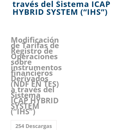
través del Sistema ICAP
HYBRID SYSTEM (“IHS”)
Modificación
de Tarifas de
Registro de
Operaciones
sobre
instrumentos
financieros
Derivados
(NDF EN TES)
a través del
Sistema
ICAP HYBRID
SYSTEM
(“IHS”)
254
Descargas