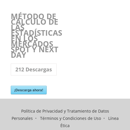
MÉTODO DE
CÁLCULO DE
LAS
ESTADÍSTICAS
EN LOS
MERCADOS
SPOT Y NEXT
DAY
212
Descargas
¡Descarga ahora!
Política de Privacidad y Tratamiento de Datos
Personales
•
Términos y Condiciones de Uso
•
Línea
Ética