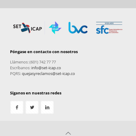
Póngase en contacto con nosotros
Llámenos: (601) 742 77 77
Escríbanos:
info@set-icap.co
PQRS:
quejasyreclamos@set-icap.co
Síganos en nuestras redes