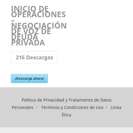
INICIO DE
OPERACIONES
–
NEGOCIACIÓN
DE VOZ DE
DEUDA
PRIVADA
216
Descargas
¡Descarga ahora!
Política de Privacidad y Tratamiento de Datos
Personales
•
Términos y Condiciones de Uso
•
Línea
Ética