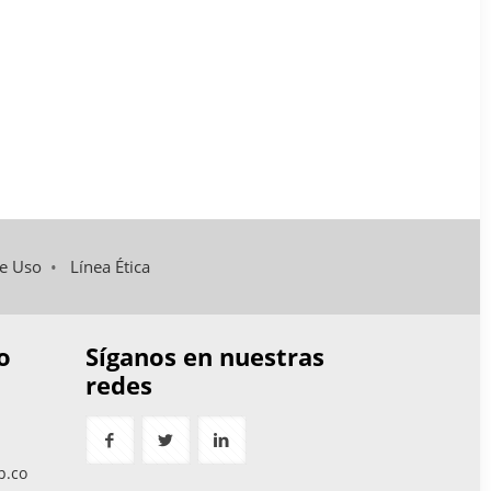
de Uso
•
Línea Ética
o
Síganos en nuestras
redes
p.co