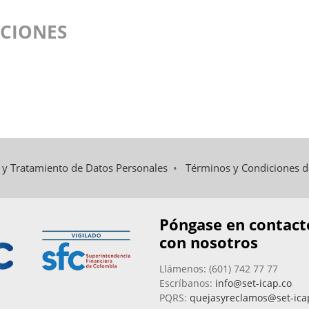
CIONES
d y Tratamiento de Datos Personales
•
Términos y Condiciones 
Póngase en contact
con nosotros
Llámenos: (601) 742 77 77
Escríbanos:
info@set-icap.co
PQRS:
quejasyreclamos@set-ica