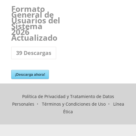
Formato
General de
Usuarios del
Sistema
2026
Actualizado
39
Descargas
¡Descarga ahora!
Política de Privacidad y Tratamiento de Datos
Personales
•
Términos y Condiciones de Uso
•
Línea
Ética