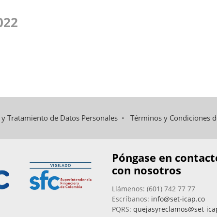
022
d y Tratamiento de Datos Personales
•
Términos y Condiciones 
Póngase en contact
con nosotros
Llámenos: (601) 742 77 77
Escríbanos:
info@set-icap.co
PQRS:
quejasyreclamos@set-ica