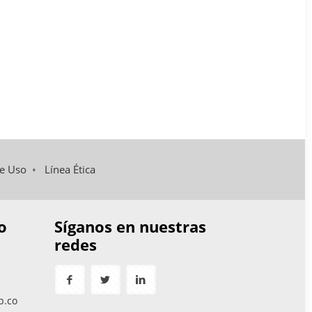
de Uso
•
Línea Ética
o
Síganos en nuestras
redes
p.co