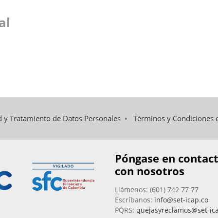
al
ad y Tratamiento de Datos Personales
•
Términos y Condiciones 
Póngase en contac
con nosotros
Llámenos: (601) 742 77 77
Escríbanos:
info@set-icap.co
PQRS:
quejasyreclamos@set-ic