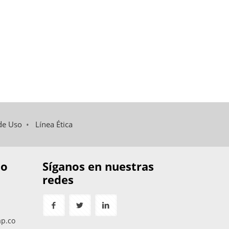
de Uso
•
Línea Ética
to
Síganos en nuestras
redes
ap.co