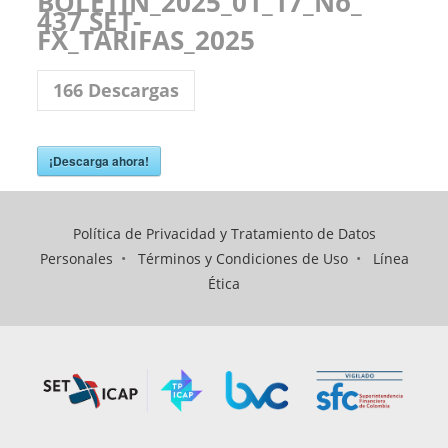
BOLETIN_2025_01_17_No_
437 SET-
FX_TARIFAS_2025
166
Descargas
¡Descarga ahora!
Política de Privacidad y Tratamiento de Datos
Personales
•
Términos y Condiciones de Uso
•
Línea
Ética