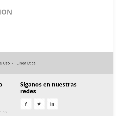
TION
de Uso
•
Línea Ética
o
Síganos en nuestras
redes
p.co