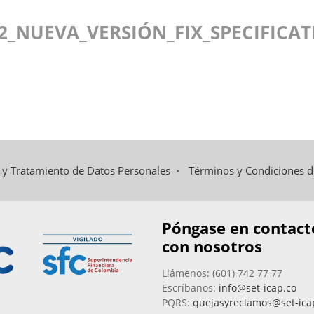
42_NUEVA_VERSIÓN_FIX_SPECIFICA
d y Tratamiento de Datos Personales
•
Términos y Condiciones 
Póngase en contact
con nosotros
Llámenos: (601) 742 77 77
Escríbanos:
info@set-icap.co
PQRS:
quejasyreclamos@set-ica