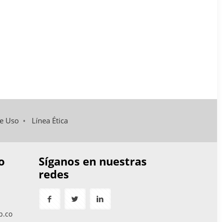
de Uso
•
Línea Ética
o
Síganos en nuestras
redes
p.co