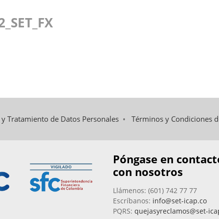
2_SET_FX
d y Tratamiento de Datos Personales
•
Términos y Condiciones 
Póngase en contact
con nosotros
Llámenos: (601) 742 77 77
Escríbanos:
info@set-icap.co
PQRS:
quejasyreclamos@set-ica