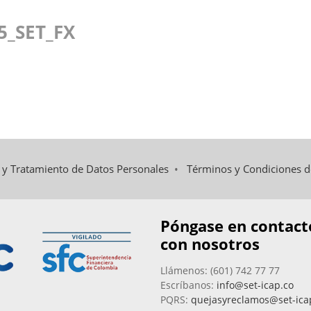
5_SET_FX
d y Tratamiento de Datos Personales
•
Términos y Condiciones 
Póngase en contact
con nosotros
Llámenos: (601) 742 77 77
Escríbanos:
info@set-icap.co
PQRS:
quejasyreclamos@set-ica