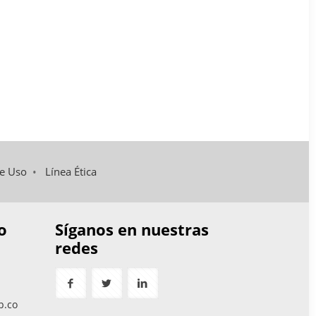
de Uso
•
Línea Ética
o
Síganos en nuestras
redes
p.co