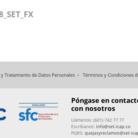
8_SET_FX
d y Tratamiento de Datos Personales
•
Términos y Condiciones 
Póngase en contact
con nosotros
Llámenos: (601) 742 77 77
Escríbanos:
info@set-icap.co
PQRS:
quejasyreclamos@set-ica