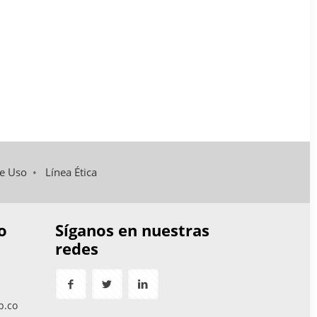
de Uso
•
Línea Ética
o
Síganos en nuestras
redes
p.co