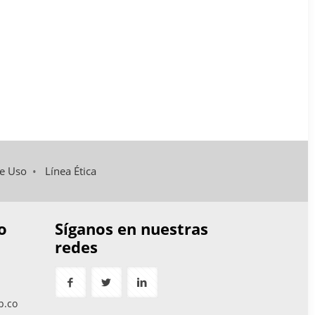
de Uso
•
Línea Ética
o
Síganos en nuestras
redes
p.co