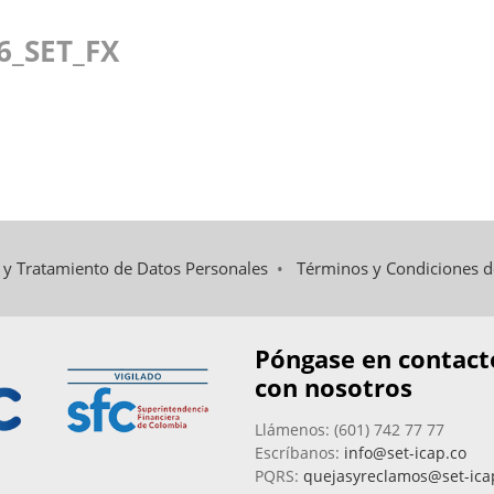
6_SET_FX
d y Tratamiento de Datos Personales
•
Términos y Condiciones 
Póngase en contact
con nosotros
Llámenos: (601) 742 77 77
Escríbanos:
info@set-icap.co
PQRS:
quejasyreclamos@set-ica