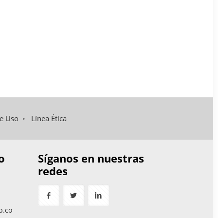
de Uso
•
Línea Ética
o
Síganos en nuestras
redes
p.co