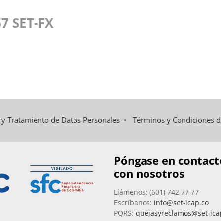
7 SET-FX
d y Tratamiento de Datos Personales
•
Términos y Condiciones 
Póngase en contact
con nosotros
Llámenos: (601) 742 77 77
Escríbanos:
info@set-icap.co
PQRS:
quejasyreclamos@set-ica