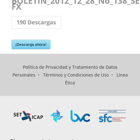
BOLETÍN_2012_12_28_No_138_SE
FX
190
Descargas
¡Descarga ahora!
Política de Privacidad y Tratamiento de Datos
Personales
•
Términos y Condiciones de Uso
•
Línea
Ética