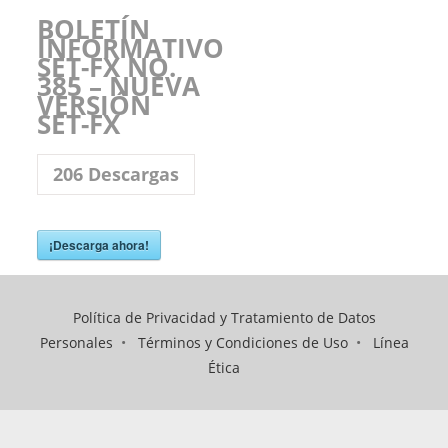
BOLETÍN
INFORMATIVO
SET-FX NO.
385 – NUEVA
VERSIÓN
SET-FX
206
Descargas
¡Descarga ahora!
Política de Privacidad y Tratamiento de Datos
Personales
•
Términos y Condiciones de Uso
•
Línea
Ética