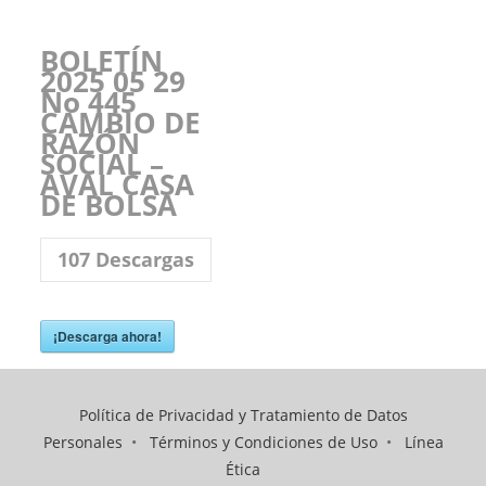
BOLETÍN
2025 05 29
No 445
CAMBIO DE
RAZÓN
SOCIAL –
AVAL CASA
DE BOLSA
107
Descargas
¡Descarga ahora!
Política de Privacidad y Tratamiento de Datos
Personales
•
Términos y Condiciones de Uso
•
Línea
Ética