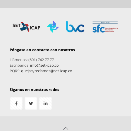
Póngase en contacto con nosotros
Llámenos: (601) 742 77 77
Escríbanos:
info@set-icap.co
PQRS:
quejasyreclamos@set-icap.co
Síganos en nuestras redes