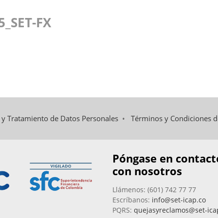
5_SET-FX
d y Tratamiento de Datos Personales
•
Términos y Condiciones 
Póngase en contact
con nosotros
Llámenos: (601) 742 77 77
Escríbanos:
info@set-icap.co
PQRS:
quejasyreclamos@set-ica