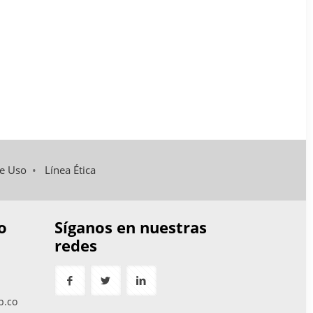
de Uso
•
Línea Ética
o
Síganos en nuestras
redes
p.co